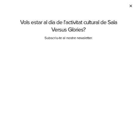
×
teatre i dansa.
Vols estar al dia de l'activitat cultural de Sala
T’interessaria llogar l’espai?
Versus Glòries?
Escriu un correu a
gestio@salaversusglories.cat
Subscriu-te al nostre newsletter.
Descarrega
aquí
el plànol de la sala.