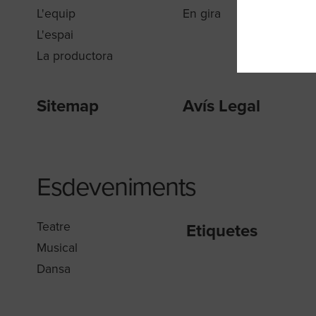
L'equip
En gira
L'espai
La productora
Sitemap
Avís Legal
Esdeveniments
Teatre
Etiquetes
Musical
Dansa