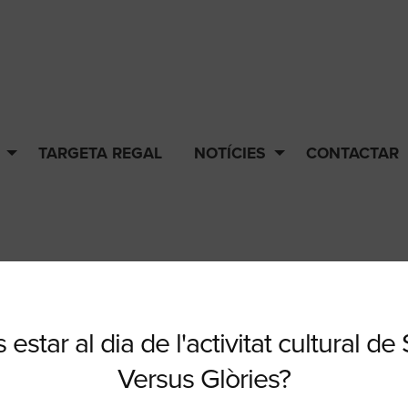
TARGETA REGAL
NOTÍCIES
CONTACTAR
 estar al dia de l'activitat cultural de
Abonaments
Targeta regal
N
Versus Glòries?
Els nostres abonaments
Ne