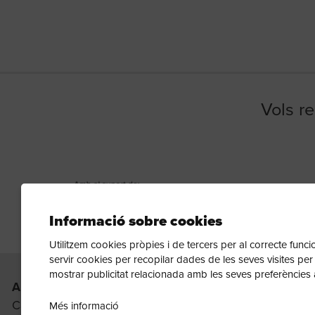
Vols re
Informació sobre cookies
Utilitzem cookies pròpies i de tercers per al correcte fun
Diapositiva 1 de 1
servir cookies per recopilar dades de les seves visites per
mostrar publicitat relacionada amb les seves preferències 
APUNTA TEATRE SCCL
Carrer dels Castillejos, 179 | 08013 Barcelona
Més informació