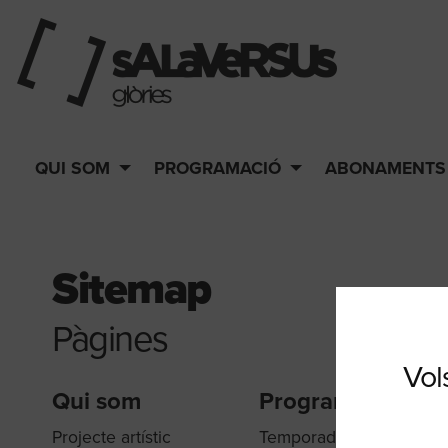
QUI SOM
PROGRAMACIÓ
ABONAMENTS
Sitemap
Pàgines
Vols
Qui som
Programació
Projecte artístic
Temporada 26-27