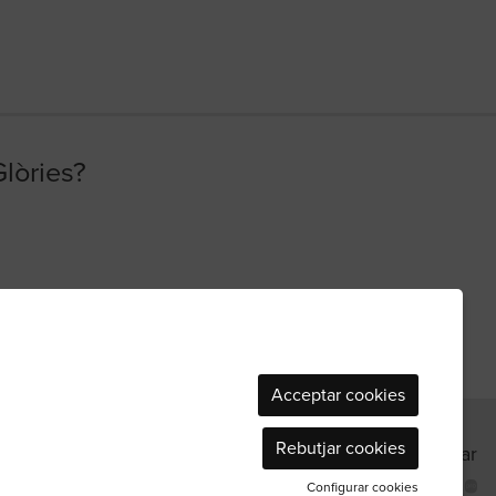
Glòries?
Acceptar cookies
Rebutjar cookies
Sitemap
|
Avís Legal
|
Ús de Cookies
|
Contactar
Configurar cookies