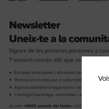
Newsletter
Uneix-te a la comuni
Sigues de les primeres persones a co
T’enviem només allò que realment val 
Entrades anticipades i aforament preferent a les 
Vols
Promocions
per a subscriptors
només
Agenda setmanal d’espectacles i activitats familiar
Contingut backstage, entrevistes i assajos oberts
Ja som
+4000 amants del teatre
connectats per cor