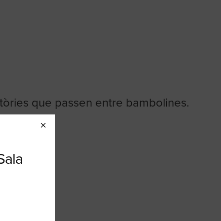
stòries que passen entre bambolines.
×
 Sala