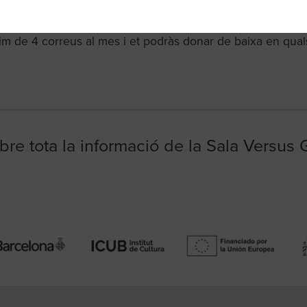
im de 4 correus al mes i et podràs donar de baixa en qua
bre tota la informació de la Sala Versus 