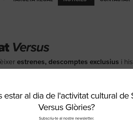
tat
Versus
nèixer
estrenes, descomptes exclusius
i hi
la pena, ni més ni menys.
noves funcions
 estar al dia de l'activitat cultural de
Versus Glòries?
s
Subscriu-te al nostre newsletter.
reu. T’hi esperem!