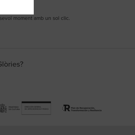
lsevol moment amb un sol clic.
Glòries?