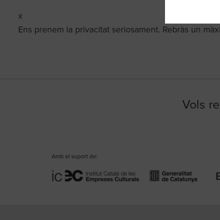
x
Ens prenem la privacitat seriosament. Rebràs un màx
Vols re
Diapositiva 1 de 1