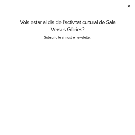
×
Vols estar al dia de l'activitat cultural de Sala
C
Versus Glòries?
Subscriu-te al nostre newsletter.
Finalitzat
Del dj. 13.04.23
al dg. 30.04.23
Durada:
90 minuts
Teatre
Dossier Cartes d'amor
COMPRAR
Gènere:
Comèdia dramàtica