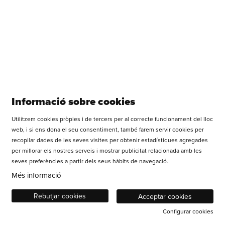
Veure més
Vols rebre tota la informació de la Sala Versus Glòries?
Informació sobre cookies
Utilitzem cookies pròpies i de tercers per al correcte funcionament del lloc
Diapositiva 1 de 1
web, i si ens dona el seu consentiment, també farem servir cookies per
recopilar dades de les seves visites per obtenir estadístiques agregades
APUNTA TEATRE SCCL
per millorar els nostres serveis i mostrar publicitat relacionada amb les
Carrer dels Castillejos, 179 | 08013 Barcelona
seves preferències a partir dels seus hàbits de navegació.
Tel.: +34 93 669 37 55
Més informació
WhatsApp: 677 648 458
Sitemap
|
Avís Legal
|
Ús de Cookies
|
Contactar
Rebutjar cookies
Acceptar cookies
Configurar cookies