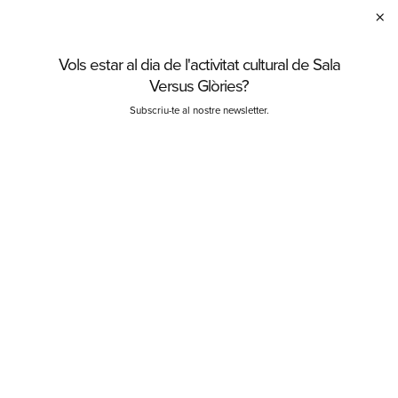
×
Vols estar al dia de l'activitat cultural de Sala
C
Versus Glòries?
Subscriu-te al nostre newsletter.
Finalitzat
Del dc. 03.05.23
al dg. 28.05.23
Durada:
80 minuts
Teatre
DOSSIER ESPECTACLE
COMPRAR
Recomanada a partir de 16 anys