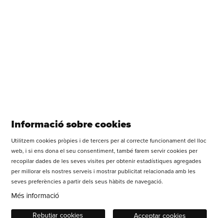
Veure més
Vols rebre tota la informació de la Sala Versus Glòries?
Informació sobre cookies
Utilitzem cookies pròpies i de tercers per al correcte funcionament del lloc
Diapositiva 1 de 1
web, i si ens dona el seu consentiment, també farem servir cookies per
recopilar dades de les seves visites per obtenir estadístiques agregades
APUNTA TEATRE SCCL
per millorar els nostres serveis i mostrar publicitat relacionada amb les
Carrer dels Castillejos, 179 | 08013 Barcelona
seves preferències a partir dels seus hàbits de navegació.
Tel.: +34 93 669 37 55
Més informació
WhatsApp: 677 648 458
Sitemap
|
Avís Legal
|
Ús de Cookies
|
Contactar
Rebutjar cookies
Acceptar cookies