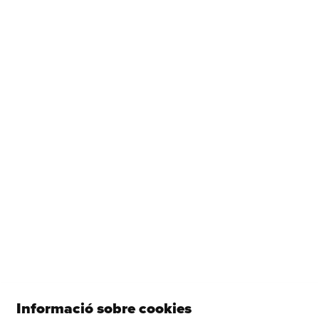
El lladre de llibretes
basat en la novel·la de Gianni Solla
Del dc. 13.01.27
al dg. 07.02.27
Canadà
Una comèdia d'Alícia Serrat
Del dc. 10.02.27
al dg. 21.03.27
Veure més
Vols rebre tota la informació de la Sala Versus Glòries?
Informació sobre cookies