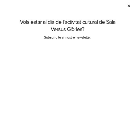
×
Vols estar al dia de l'activitat cultural de Sala
C
Versus Glòries?
Subscriu-te al nostre newsletter.
Finalitzat
dilluns 16 d’octubre
|
19:00 h
Teatre
Aconsegueix un descompte comprant els nostres ➡️
ABONAMENTS
COMPRAR
Lectura dramatitzada