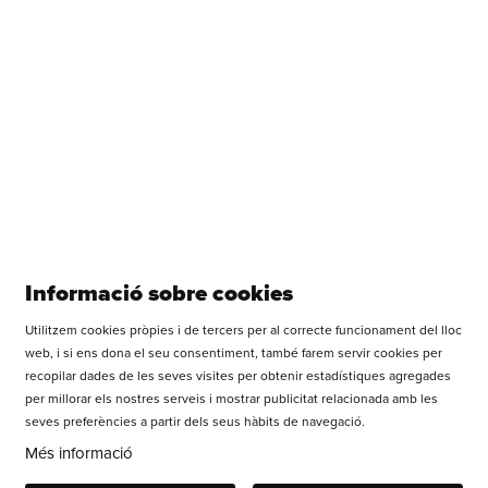
Veure més
Vols rebre tota la informació de la Sala Versus Glòries?
Informació sobre cookies
Utilitzem cookies pròpies i de tercers per al correcte funcionament del lloc
Diapositiva 1 de 1
web, i si ens dona el seu consentiment, també farem servir cookies per
recopilar dades de les seves visites per obtenir estadístiques agregades
APUNTA TEATRE SCCL
per millorar els nostres serveis i mostrar publicitat relacionada amb les
Carrer dels Castillejos, 179 | 08013 Barcelona
seves preferències a partir dels seus hàbits de navegació.
Tel.: +34 93 669 37 55
Més informació
WhatsApp: 677 648 458