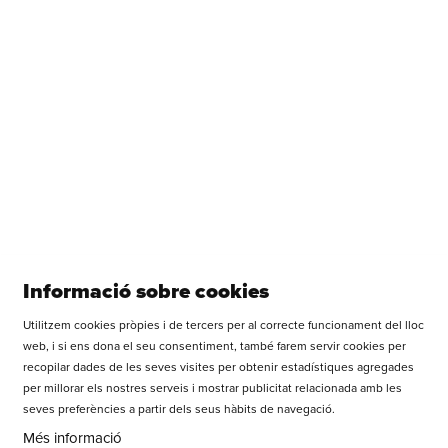
Una comèdia d'Alícia Serrat
Del dc. 10.02.27
al dg. 21.03.27
Veure més
Vols rebre tota la informació de la Sala Versus Glòries?
Informació sobre cookies
Utilitzem cookies pròpies i de tercers per al correcte funcionament del lloc
Diapositiva 1 de 1
web, i si ens dona el seu consentiment, també farem servir cookies per
recopilar dades de les seves visites per obtenir estadístiques agregades
APUNTA TEATRE SCCL
per millorar els nostres serveis i mostrar publicitat relacionada amb les
Carrer dels Castillejos, 179 | 08013 Barcelona
seves preferències a partir dels seus hàbits de navegació.
Tel.: +34 93 669 37 55
Més informació
WhatsApp: 677 648 458